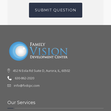
452 N Eola Rd Suite D, Aurora, IL, 60502
630-862-2020
info@fvdcpc.com
Our Services